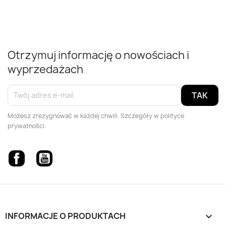
Szybki podgląd

Otrzymuj informację o nowościach i
wyprzedażach
Możesz zrezygnować w każdej chwili. Szczegóły w polityce
prywatności.
Facebook
YouTube
INFORMACJE O PRODUKTACH
