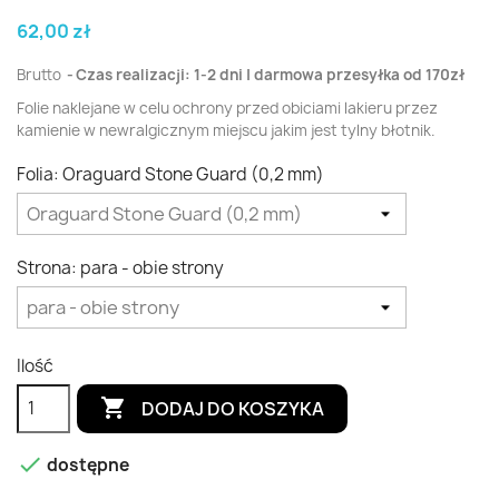
62,00 zł
Brutto
Czas realizacji: 1-2 dni | darmowa przesyłka od 170zł
Folie naklejane w celu ochrony przed obiciami lakieru przez
kamienie w newralgicznym miejscu jakim jest tylny błotnik.
Folia: Oraguard Stone Guard (0,2 mm)
Strona: para - obie strony
Ilość

DODAJ DO KOSZYKA

dostępne