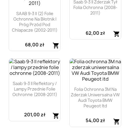
Saab 9-3 II Zderzak Tył
Folia Ochronna (2008-
2011)
SAAB 9-3 II (2) Folie
Ochronne Na Błotnik I
Próg Przód Pod
Chlapacze (2002-2011)
62,00 zł
shopping_cart
68,00 zł
Szybki podgląd
shopping_cart

Szybki podgląd

Saab 9-3 II Reflektory /
Lampy Przednie Folie
Folia Ochronna 3M Na
Ochronne (2008-2011)
Zderzak Uniwersalna VW
Audi Toyota BMW
Peugeot Itd
201,00 zł
shopping_cart
54,00 zł
shopping_cart
Szybki podgląd
