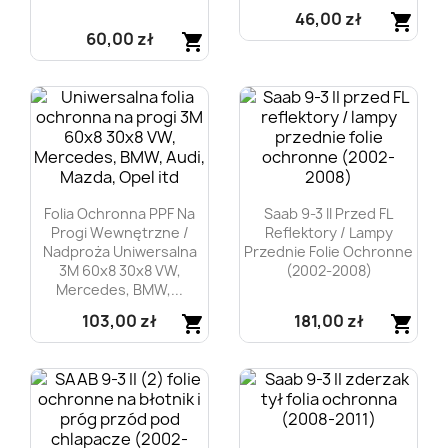
46,00 zł
shopping_cart
60,00 zł
shopping_cart
Szybki podgląd

Szybki podgląd

Folia Ochronna PPF Na
Saab 9-3 II Przed FL
Progi Wewnętrzne /
Reflektory / Lampy
Nadproża Uniwersalna
Przednie Folie Ochronne
3M 60x8 30x8 VW,
(2002-2008)
Mercedes, BMW,...
103,00 zł
181,00 zł
shopping_cart
shopping_cart
Szybki podgląd
Szybki podgląd

