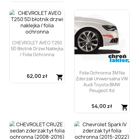
Szybki podgląd

CHEVROLET AVEO T250
5D Błotnik Drzwi Naklejka
/ Folia Ochronna
Folia Ochronna 3M Na
62,00 zł
shopping_cart
Zderzak Uniwersalna VW
Audi Toyota BMW
Szybki podgląd

Peugeot Itd
54,00 zł
shopping_cart
Szybki podgląd
