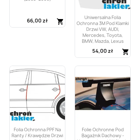
Uniwersalna Folia
66,00 zł
shopping_cart
Ochronna 3M Pod Klamki
Drzwi VW, AUDI,
Szybki podgląd

Mercedes, Toyota,
BMW, Mazda, Lexus
54,00 zł
shopping_cart
Szybki podgląd

Folia Ochronna PPF Na
Folie Ochronne Pod
Ranty / Krawędzie Drzwi
Bagażnik Dachowy -