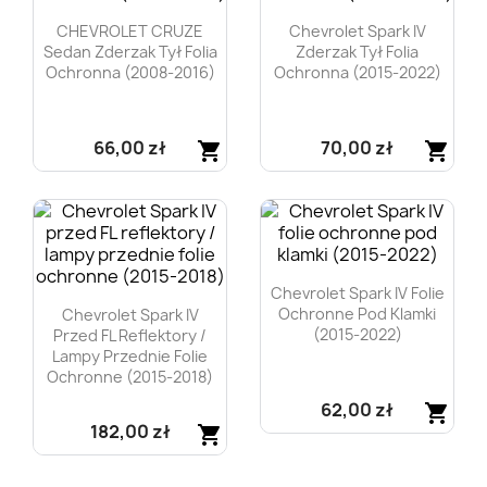
CHEVROLET CRUZE
Chevrolet Spark IV
Sedan Zderzak Tył Folia
Zderzak Tył Folia
Ochronna (2008-2016)
Ochronna (2015-2022)
66,00 zł
70,00 zł
shopping_cart
shopping_cart
Szybki podgląd
Szybki podgląd


Chevrolet Spark IV Folie
Ochronne Pod Klamki
Chevrolet Spark IV
(2015-2022)
Przed FL Reflektory /
Lampy Przednie Folie
Ochronne (2015-2018)
62,00 zł
shopping_cart
182,00 zł
shopping_cart
Szybki podgląd

Szybki podgląd
