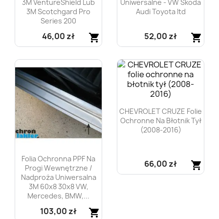
3M VentureShield Lub
Uniwersalne - VW Skoda
3M Scotchgard Pro
Audi Toyota Itd
Series 200
46,00 zł
52,00 zł
shopping_cart
shopping_cart
Szybki podgląd
Szybki podgląd


CHEVROLET CRUZE Folie
Ochronne Na Błotnik Tył
(2008-2016)
Folia Ochronna PPF Na
66,00 zł
shopping_cart
Progi Wewnętrzne /
Nadproża Uniwersalna
Szybki podgląd

3M 60x8 30x8 VW,
Mercedes, BMW,...
103,00 zł
shopping_cart