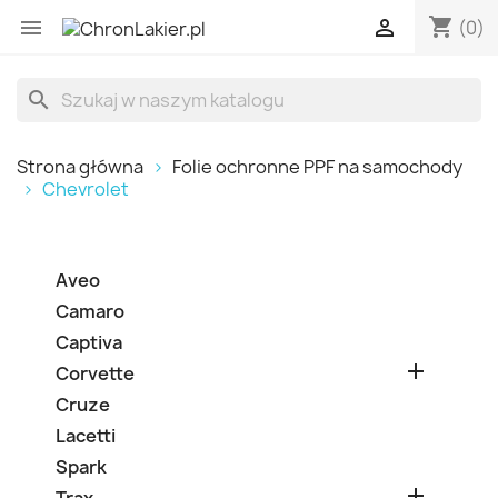
shopping_cart


(0)
search
Strona główna
Folie ochronne PPF na samochody
Chevrolet
Aveo
Camaro
Captiva

Corvette
Cruze
Lacetti
Spark
