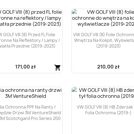
 GOLF VIII (8) Przed FL Folie
VW GOLF VIII (8) Folie Ochron
onne Na Reflektory / Lampy /
Wnętrza Na Kokpit, Wyświetl
iatła Przednie (2019-2023)
(2019-2023)
171,00 zł
210,00 zł
shopping_cart
Szybki podgląd
Szybki podgląd


lia Ochronna PPF Na Ranty /
VW GOLF VIII (8) HB Zderzak 
ędzie Drzwi 3M VentureShield
Folia Ochronna (2019-)
3M Scotchgard Pro Series 200