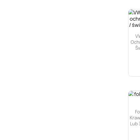
VW
Ochr
Św
Fo
Kraw
Lub 