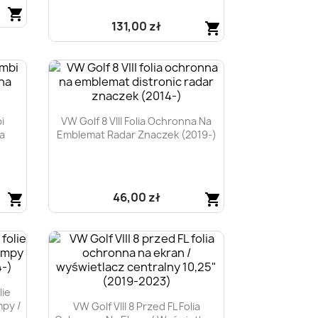
shopping_cart
131,00 zł
shopping_cart
Szybki podgląd

i
VW Golf 8 VIII Folia Ochronna Na
na
Emblemat Radar Znaczek (2019-)
46,00 zł
shopping_cart
shopping_cart
Szybki podgląd

lie
mpy /
VW Golf VIII 8 Przed FL Folia