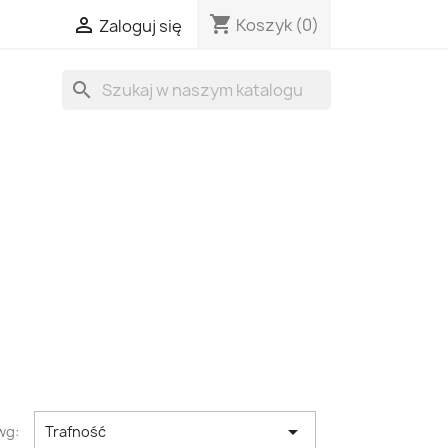
shopping_cart

Koszyk
(0)
Zaloguj się
search

wg:
Trafność