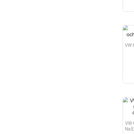
VW G
VW G
Na E