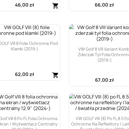
46,00 zł
66,00 zł
shopping_cart
Szybki podgląd
Szybki podgląd


OLF VIII 8 Folie Ochronne Pod
Klamki (2019-)
VW Golf 8 VIII Variant Komb
Zderzak Tył Folia Ochron
(2019-)
62,00 zł
shopping_cart
67,00 zł
Szybki podgląd

Szybki podgląd

olf VIII 8 Po FL Folia Ochronna
VW GOLF VIII (8) Po FL 8.5 Fo
kran / Wyświetlacz Centralny
Ochronne Na Reflektory / La