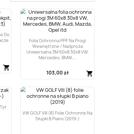
ne Do
acze
Folia Ochronna PPF Na Progi
Wewnętrzne / Nadproża
Uniwersalna 3M 60x8 30x8 VW,
Mercedes, BMW,...
shopping_cart
103,00 zł
shopping_cart
Szybki podgląd

Tył
VW GOLF VIII (8) Folie Ochronne Na
Słupki B Piano (2019-)