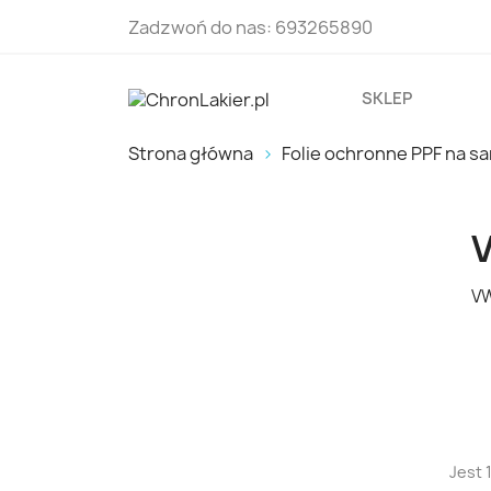
Zadzwoń do nas:
693265890
SKLEP
Strona główna
Folie ochronne PPF na 
V
VW
Jest 