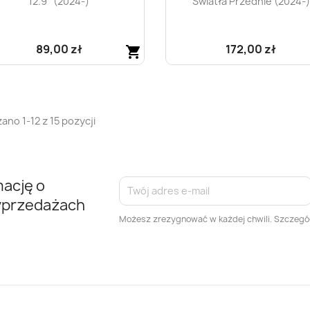
12.9'' (2024-)
Światła Przednie (2024-)
89,00 zł
172,00 zł
shopping_cart
Szybki podgląd
Szybki podgląd


ano 1-12 z 15 pozycji
mację o
yprzedażach
Możesz zrezygnować w każdej chwili. Szczegół