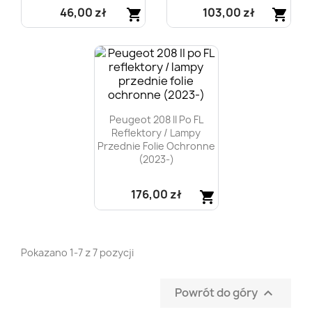
46,00 zł
103,00 zł
shopping_cart
shopping_cart
Szybki podgląd
Szybki podgląd


Peugeot 208 II Po FL
Reflektory / Lampy
Przednie Folie Ochronne
(2023-)
176,00 zł
shopping_cart
Szybki podgląd

Pokazano 1-7 z 7 pozycji
Powrót do góry
