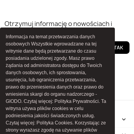
Otrzymuj informację o nowościach i
wyprzedażach
Informacja na temat przetwarzania danych
osobowych Wszystkie wprowadzane na tej
witrynie dane będą przetwarzane do czasu
posiadania udzielonej zgody. Masz prawo
Możesz zrezygnować w każdej chwili. Szczegóły w polityce
żądania od administratora dostępu do Twoich
prywatności.
danych osobowych, ich sprostowania,
usunięcia, lub ograniczenia przetwarzania,
Facebook
YouTube
prawo do przeniesienia danych oraz prawo do
wniesienia skargi do organu nadzorczego -
GIODO. Czytaj więcej: Polityka Prywatności. Ta
witryna używa plików cookies w celu
podniesienia jakości świadczonych usług.
INFORMACJE O PRODUKTACH

Czytaj więcej: Polityka Cookies. Korzystając ze
strony wyrażasz zgodę na używanie plików