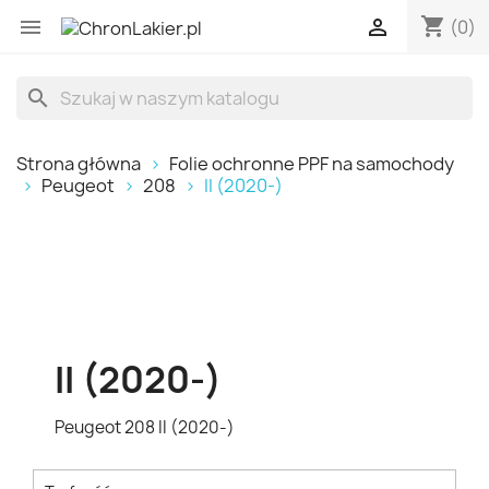
shopping_cart


(0)
search
Strona główna
Folie ochronne PPF na samochody
Peugeot
208
II (2020-)
II (2020-)
Peugeot 208 II (2020-)