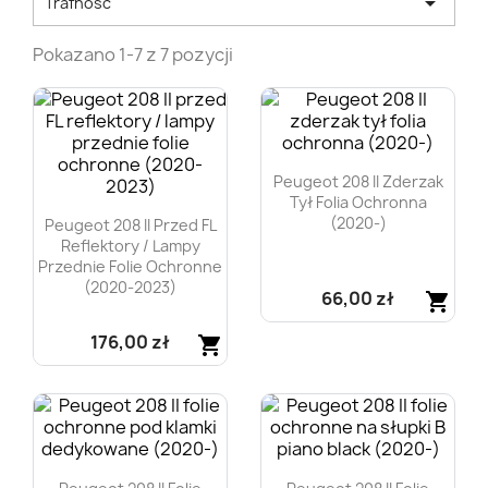

Trafność
Pokazano 1-7 z 7 pozycji
Peugeot 208 II Zderzak
Tył Folia Ochronna
(2020-)
Peugeot 208 II Przed FL
Reflektory / Lampy
Przednie Folie Ochronne
(2020-2023)
66,00 zł
shopping_cart
176,00 zł
Szybki podgląd
shopping_cart

Szybki podgląd
