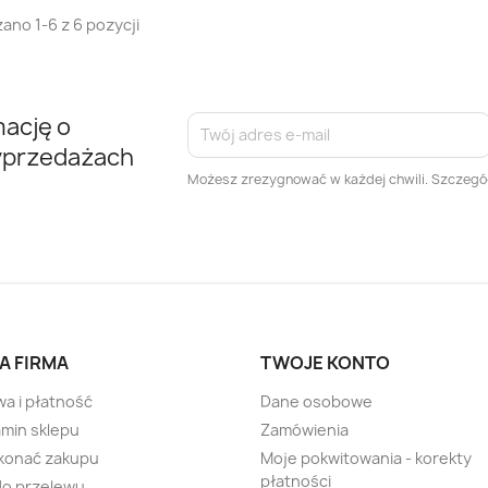
ano 1-6 z 6 pozycji
mację o
yprzedażach
Możesz zrezygnować w każdej chwili. Szczegół
A FIRMA
TWOJE KONTO
a i płatność
Dane osobowe
min sklepu
Zamówienia
konać zakupu
Moje pokwitowania - korekty
płatności
do przelewu