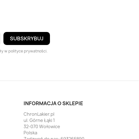
y w polityce prywatności.
INFORMACJA O SKLEPIE
ChronLakier.pl
ul. Górne Łąki 1
32-070 Wołowice
Polska
Zadzwoń do nas:
693265890