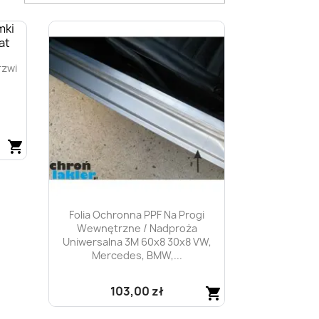
rzwi
shopping_cart
Folia Ochronna PPF Na Progi
Wewnętrzne / Nadproża
Uniwersalna 3M 60x8 30x8 VW,
Mercedes, BMW,...
103,00 zł
shopping_cart