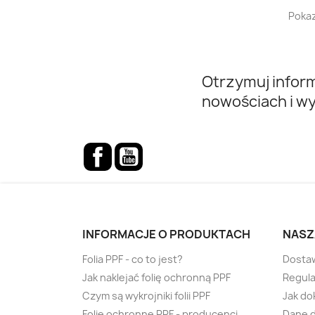
Pokaz
Otrzymuj infor
nowościach i w
Facebook
YouTube
INFORMACJE O PRODUKTACH
NASZ
Folia PPF - co to jest?
Dostaw
Jak naklejać folię ochronną PPF
Regula
Czym są wykrojniki folii PPF
Jak do
Folie ochronne PPF - producenci
Dane 