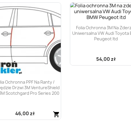
Folia Ochronna 3M Na Zder
Uniwersalna VW Audi Toyota
Peugeot Itd
54,00 zł
Szybki podgląd

lia Ochronna PPF Na Ranty /
ędzie Drzwi 3M VentureShield
3M Scotchgard Pro Series 200
46,00 zł
shopping_cart
Szybki podgląd
