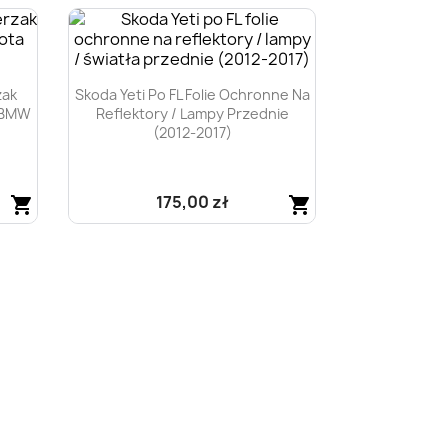
Szybki podgląd

zak
Skoda Yeti Po FL Folie Ochronne Na
 BMW
Reflektory / Lampy Przednie
(2012-2017)
175,00 zł
shopping_cart
shopping_cart
Szybki podgląd
