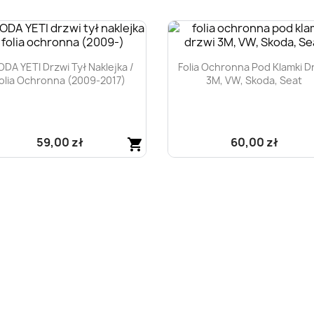
DA YETI Drzwi Tył Naklejka /
Folia Ochronna Pod Klamki D
olia Ochronna (2009-2017)
3M, VW, Skoda, Seat
59,00 zł
60,00 zł
shopping_cart
Szybki podgląd
Szybki podgląd

