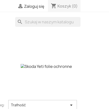
shopping_cart

Koszyk
(0)
Zaloguj się
search

wg:
Trafność