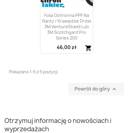
Folia Ochronna PPF Na
Ranty / Krawędzie Drzwi
3M VentureShield Lub
3M Scotchgard Pro
Series 200
46,00 zł
shopping_cart
Szybki podgląd

Pokazano 1-5 z 5 pozycji
Powrót do góry

Otrzymuj informację o nowościach i
wyprzedażach