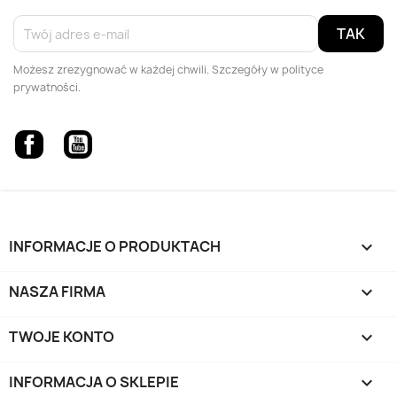
Możesz zrezygnować w każdej chwili. Szczegóły w polityce
prywatności.
Facebook
YouTube
INFORMACJE O PRODUKTACH

NASZA FIRMA

TWOJE KONTO

INFORMACJA O SKLEPIE
keyboard_arrow_down