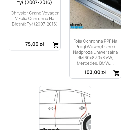
Chrysler Grand Voyager
V Folia Ochronna Na
Błotnik Tył (2007-2016)
Folia Ochronna PPF Na
75,00 zł
shopping_cart
Progi Wewnętrzne /
Nadproża Uniwersalna
Szybki podgląd

3M 60x8 30x8 VW,
Mercedes, BMW,...
103,00 zł
shopping_cart
Szybki podgląd
