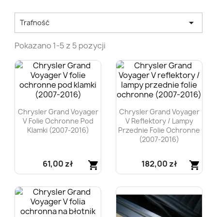

Trafność
Pokazano 1-5 z 5 pozycji
Chrysler Grand Voyager
Chrysler Grand Voyager
V Folie Ochronne Pod
V Reflektory / Lampy
Klamki (2007-2016)
Przednie Folie Ochronne
(2007-2016)
61,00 zł
182,00 zł
shopping_cart
shopping_cart
Szybki podgląd
Szybki podgląd

