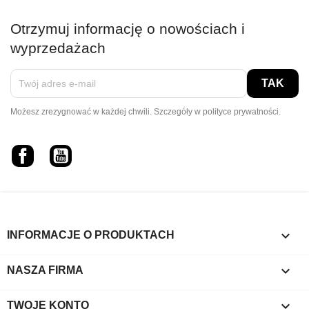
Otrzymuj informację o nowościach i
wyprzedażach
Możesz zrezygnować w każdej chwili. Szczegóły w polityce prywatności.
Facebook
YouTube

INFORMACJE O PRODUKTACH

NASZA FIRMA

TWOJE KONTO