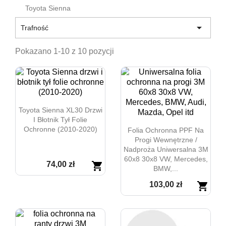
Toyota Sienna

Trafność
Pokazano 1-10 z 10 pozycji
Toyota Sienna XL30 Drzwi
I Błotnik Tył Folie
Ochronne (2010-2020)
Folia Ochronna PPF Na
Progi Wewnętrzne /
Nadproża Uniwersalna 3M
60x8 30x8 VW, Mercedes,
74,00 zł
shopping_cart
BMW,...
103,00 zł

shopping_cart
Szybki podgląd

Szybki podgląd