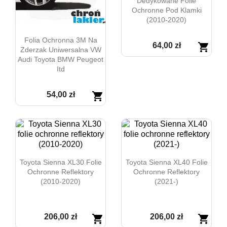
Dedykowane Folie
Ochronne Pod Klamki
(2010-2020)
Folia Ochronna 3M Na
64,00 zł
shopping_cart
Zderzak Uniwersalna VW
Audi Toyota BMW Peugeot

Szybki podgląd
Itd
54,00 zł
shopping_cart

Szybki podgląd
Toyota Sienna XL30 Folie
Toyota Sienna XL40 Folie
Ochronne Reflektory
Ochronne Reflektory
(2010-2020)
(2021-)
206,00 zł
206,00 zł
shopping_cart
shopping_cart