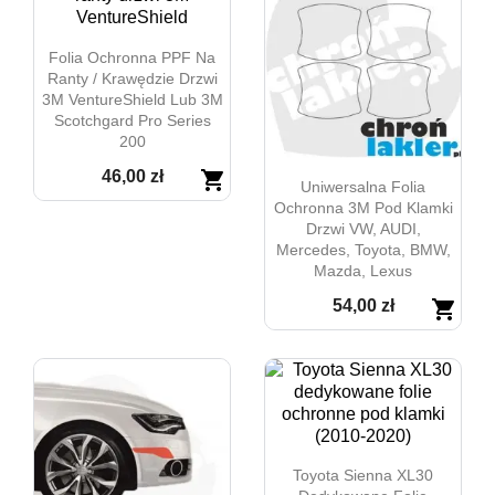
Folia Ochronna PPF Na
Ranty / Krawędzie Drzwi
3M VentureShield Lub 3M
Scotchgard Pro Series
200
46,00 zł
shopping_cart
Uniwersalna Folia
Ochronna 3M Pod Klamki

Szybki podgląd
Drzwi VW, AUDI,
Mercedes, Toyota, BMW,
Mazda, Lexus
54,00 zł
shopping_cart

Szybki podgląd
Toyota Sienna XL30