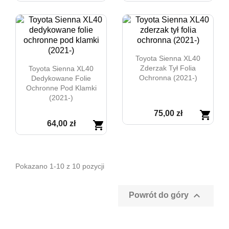


Szybki podgląd
Szybki podgląd
Toyota Sienna XL40
Zderzak Tył Folia
Toyota Sienna XL40
Ochronna (2021-)
Dedykowane Folie
Ochronne Pod Klamki
(2021-)
75,00 zł
shopping_cart
64,00 zł
shopping_cart

Szybki podgląd

Szybki podgląd
Pokazano 1-10 z 10 pozycji

Powrót do góry