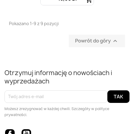
Szybki podgląd

Pokazano 1-9 z 9 pozycji
Powrót do góry

Otrzymuj informację o nowościach i
wyprzedażach
Możesz zrezygnować w każdej chwili. Szczegóły w polityce
prywatności.
Facebook
YouTube