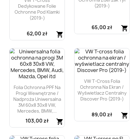
VW T-Cross
(2019-)
Dedykowane Folie
Ochronne Pod Klamki
(2019-)
65,00 zł
shopping_cart
62,00 zł
shopping_cart
Szybki podgląd

Szybki podgląd

VW T-Cross Folia
Ochronna Na Ekran /
Folia Ochronna PPF Na
Wyświetlacz Centralny
Progi Wewnętrzne /
Discover Pro (2019-)
Nadproża Uniwersalna
3M 60x8 30x8 VW,
Mercedes, BMW,...
89,00 zł
shopping_cart
103,00 zł
shopping_cart
Szybki podgląd

Szybki podgląd
