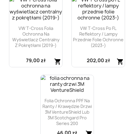
VW T-Cross Folia
VW T-Cross Po FL
Ochronna Na
Reflektory / Lampy
Wyświetlacz Centralny
Przednie Folie Ochronne
Z Pokrętłami (2019-)
(2023-)
79,00 zł
202,00 zł
shopping_cart
shopping_cart
Szybki podgląd
Szybki podgląd


Folia Ochronna PPF Na
Ranty / Krawędzie Drzwi
3M VentureShield Lub
3M Scotchgard Pro
Series 200
46,00 zł
shopping_cart