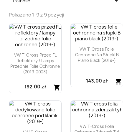

Trafność
Pokazano 1-9 z 9 pozycji
VW T-Cross Folie
Ochronne Na Słupki B
VW T-Cross Przed FL
Piano Black (2019-)
Reflektory / Lampy
Przednie Folie Ochronne
(2019-2023)
143,00 zł
shopping_cart
192,00 zł
shopping_cart
Szybki podgląd

Szybki podgląd

VW T-Cross Folia
Ochronna Zderzak Tył