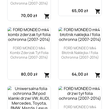
Ochronna (2007-2014)
65,00 zł
shopping_cart
70,00 zł
shopping_cart
Szybki podgląd

Szybki podgląd

FORD MONDEO Mk4
FORD MONDEO Mk4
Kombi Zderzak Tył Folia
Błotnik Naklejka / Folia
Ochronna (2007-2014)
Ochronna (2007-2014)
80,00 zł
64,00 zł
shopping_cart
shopping_cart
Szybki podgląd
Szybki podgląd


FORD MONDEO Mk4