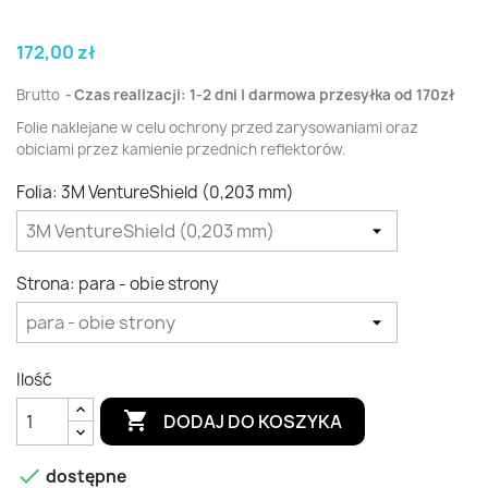
172,00 zł
Brutto
Czas realizacji: 1-2 dni | darmowa przesyłka od 170zł
Folie naklejane w celu ochrony przed zarysowaniami oraz
obiciami
przez kamienie
przednich
reflektorów.
Folia: 3M VentureShield (0,203 mm)
Strona: para - obie strony
Ilość

DODAJ DO KOSZYKA

dostępne