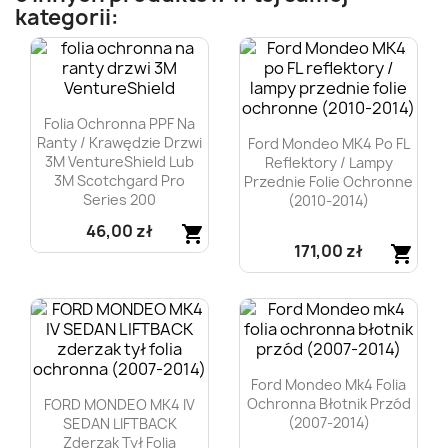
kategorii:
Folia Ochronna PPF Na
Ranty / Krawędzie Drzwi
Ford Mondeo MK4 Po FL
3M VentureShield Lub
Reflektory / Lampy
3M Scotchgard Pro
Przednie Folie Ochronne
Series 200
(2010-2014)
46,00 zł
shopping_cart
171,00 zł
shopping_cart
Szybki podgląd

Szybki podgląd

Ford Mondeo Mk4 Folia
Ochronna Błotnik Przód
FORD MONDEO MK4 IV
(2007-2014)
SEDAN LIFTBACK
Zderzak Tył Folia