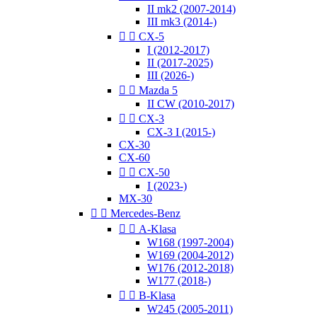
II mk2 (2007-2014)
III mk3 (2014-)


CX-5
I (2012-2017)
II (2017-2025)
III (2026-)


Mazda 5
II CW (2010-2017)


CX-3
CX-3 I (2015-)
CX-30
CX-60


CX-50
I (2023-)
MX-30


Mercedes-Benz


A-Klasa
W168 (1997-2004)
W169 (2004-2012)
W176 (2012-2018)
W177 (2018-)


B-Klasa
W245 (2005-2011)