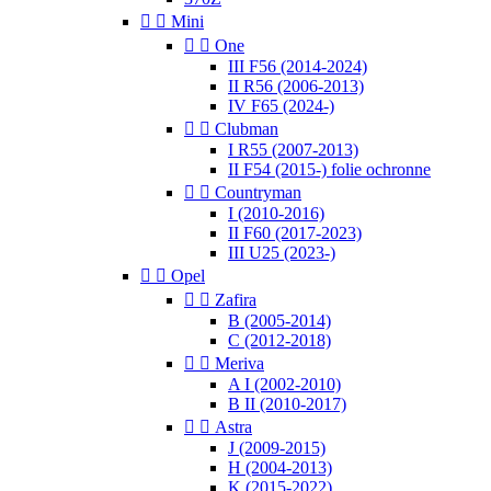


Mini


One
III F56 (2014-2024)
II R56 (2006-2013)
IV F65 (2024-)


Clubman
I R55 (2007-2013)
II F54 (2015-) folie ochronne


Countryman
I (2010-2016)
II F60 (2017-2023)
III U25 (2023-)


Opel


Zafira
B (2005-2014)
C (2012-2018)


Meriva
A I (2002-2010)
B II (2010-2017)


Astra
J (2009-2015)
H (2004-2013)
K (2015-2022)