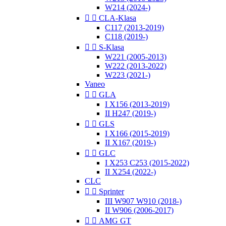
W214 (2024-)


CLA-Klasa
C117 (2013-2019)
C118 (2019-)


S-Klasa
W221 (2005-2013)
W222 (2013-2022)
W223 (2021-)
Vaneo


GLA
I X156 (2013-2019)
II H247 (2019-)


GLS
I X166 (2015-2019)
II X167 (2019-)


GLC
I X253 C253 (2015-2022)
II X254 (2022-)
CLC


Sprinter
III W907 W910 (2018-)
II W906 (2006-2017)


AMG GT