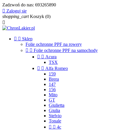
Zadzwoń do nas:
693265890

Zaloguj się
shopping_cart
Koszyk
(0)



Sklep
Folie ochronne PPF na rowery


Folie ochronne PPF na samochody


Acura
TSX


Alfa Romeo
159
Brera
147
156
Mito
GT
Giulietta
Giulia
Stelvio
Tonale


4c