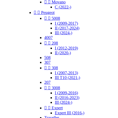


Movano
C (2022-)


Peugeot


5008
I (2009-2017)
II (2017-2024)
III (2024-)
4007


208
I (2012-2019)
II (2020-)
508
307


308
I (2007-2013)
III T10 (2021-)
207


3008
I (2009-2016)
II (2016-2023)
III (2024-)


Expert
Expert III (2016-)
Traveller