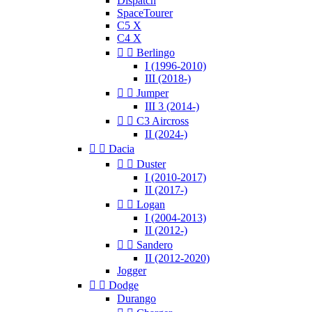
Dispatch
SpaceTourer
C5 X
C4 X


Berlingo
I (1996-2010)
III (2018-)


Jumper
III 3 (2014-)


C3 Aircross
II (2024-)


Dacia


Duster
I (2010-2017)
II (2017-)


Logan
I (2004-2013)
II (2012-)


Sandero
II (2012-2020)
Jogger


Dodge
Durango