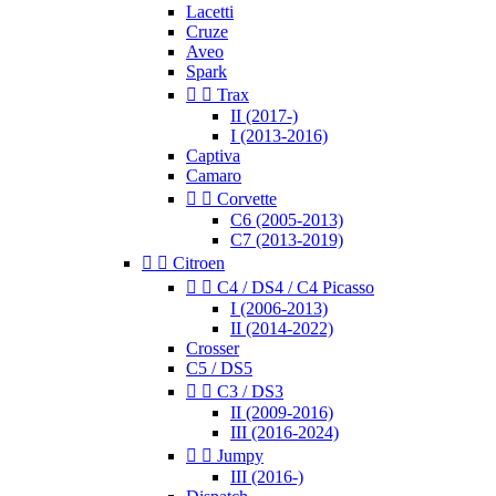
Lacetti
Cruze
Aveo
Spark


Trax
II (2017-)
I (2013-2016)
Captiva
Camaro


Corvette
C6 (2005-2013)
C7 (2013-2019)


Citroen


C4 / DS4 / C4 Picasso
I (2006-2013)
II (2014-2022)
Crosser
C5 / DS5


C3 / DS3
II (2009-2016)
III (2016-2024)


Jumpy
III (2016-)