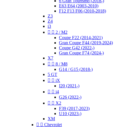
6 Gran Tourismo (2018-)
E63 E64 (2003-2010)
F12 F13 F06 (2010-2018)
Z3
Z4
i3


2 / M2
Coupe F22 (2014-2021)
Gran Coupe F44 (2019-2024)
Coupe G42 (2022-)
Gran Coupe F74 (2024-)
X7


8 / M8
G14 / G15 (2018-)
5 GT


iX
I20 (2021-)


i4
G26 (2022-)


X2
F39 (2017-2023)
U10 (2023-)
XM


Chevrolet