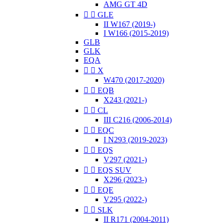
AMG GT 4D


GLE
II W167 (2019-)
I W166 (2015-2019)
GLB
GLK
EQA


X
W470 (2017-2020)


EQB
X243 (2021-)


CL
III C216 (2006-2014)


EQC
I N293 (2019-2023)


EQS
V297 (2021-)


EQS SUV
X296 (2023-)


EQE
V295 (2022-)


SLK
II R171 (2004-2011)