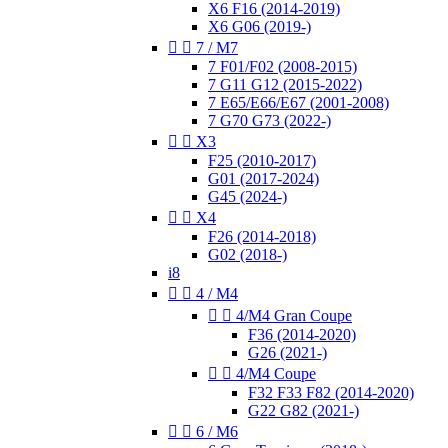
X6 F16 (2014-2019)
X6 G06 (2019-)


7 / M7
7 F01/F02 (2008-2015)
7 G11 G12 (2015-2022)
7 E65/E66/E67 (2001-2008)
7 G70 G73 (2022-)


X3
F25 (2010-2017)
G01 (2017-2024)
G45 (2024-)


X4
F26 (2014-2018)
G02 (2018-)
i8


4 / M4


4/M4 Gran Coupe
F36 (2014-2020)
G26 (2021-)


4/M4 Coupe
F32 F33 F82 (2014-2020)
G22 G82 (2021-)


6 / M6