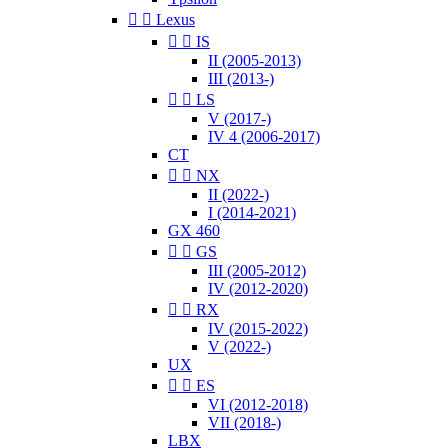


Lexus


IS
II (2005-2013)
III (2013-)


LS
V (2017-)
IV 4 (2006-2017)
CT


NX
II (2022-)
I (2014-2021)
GX 460


GS
III (2005-2012)
IV (2012-2020)


RX
IV (2015-2022)
V (2022-)
UX


ES
VI (2012-2018)
VII (2018-)
LBX