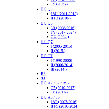
C9 (2025-)


Q3
I 8U (2011-2018)
II F3 (2018-)


Q5
8R (2008-2016)
FY (2017-2024)
GU (2024-)


Q7
I (2005-2015)
II (2015-)


TT
I (1998-2006)
II (2006-2014)
III (2014-)
R8
80


A7 / S7 / RS7
C7 (2010-2017)
C8 (2017-)


A5 / S5
I 8T (2007-2016)
II F5 (2016-2024)