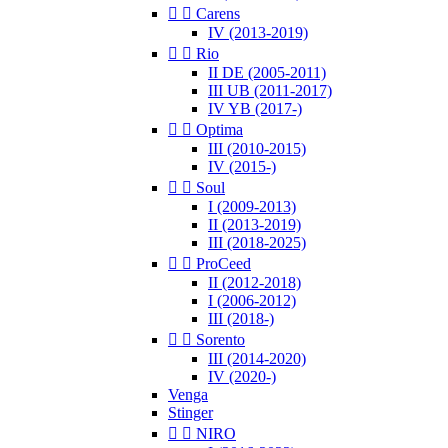


Carens
IV (2013-2019)


Rio
II DE (2005-2011)
III UB (2011-2017)
IV YB (2017-)


Optima
III (2010-2015)
IV (2015-)


Soul
I (2009-2013)
II (2013-2019)
III (2018-2025)


ProCeed
II (2012-2018)
I (2006-2012)
III (2018-)


Sorento
III (2014-2020)
IV (2020-)
Venga
Stinger


NIRO