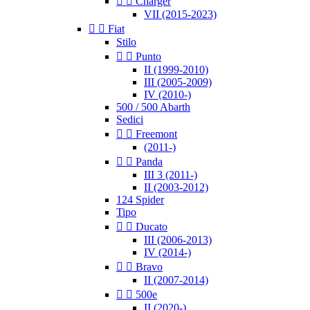


Charger
VII (2015-2023)


Fiat
Stilo


Punto
II (1999-2010)
III (2005-2009)
IV (2010-)
500 / 500 Abarth
Sedici


Freemont
(2011-)


Panda
III 3 (2011-)
II (2003-2012)
124 Spider
Tipo


Ducato
III (2006-2013)
IV (2014-)


Bravo
II (2007-2014)


500e
II (2020-)