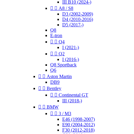
III B10 (2024-)


A8 / S8
D3 (2002-2009)
D4 (2010-2016)
D5 (2017-)
Q8
E-tron


Q4
I (2021-)


Q2
I (2016-)
Q8 Sportback
Q6


Aston Martin
DB9


Bentley


Continental GT
III (2018-)


BMW


3 / M3
E46 (1998-2007)
E90 (2004-2012)
F30 (2012-2018)