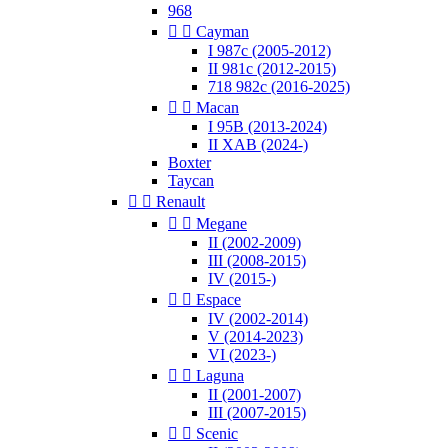
968


Cayman
I 987c (2005-2012)
II 981c (2012-2015)
718 982c (2016-2025)


Macan
I 95B (2013-2024)
II XAB (2024-)
Boxter
Taycan


Renault


Megane
II (2002-2009)
III (2008-2015)
IV (2015-)


Espace
IV (2002-2014)
V (2014-2023)
VI (2023-)


Laguna
II (2001-2007)
III (2007-2015)


Scenic