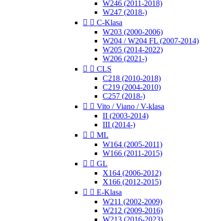
W246 (2011-2018)
W247 (2018-)


C-Klasa
W203 (2000-2006)
W204 / W204 FL (2007-2014)
W205 (2014-2022)
W206 (2021-)


CLS
C218 (2010-2018)
C219 (2004-2010)
C257 (2018-)


Vito / Viano / V-klasa
II (2003-2014)
III (2014-)


ML
W164 (2005-2011)
W166 (2011-2015)


GL
X164 (2006-2012)
X166 (2012-2015)


E-Klasa
W211 (2002-2009)
W212 (2009-2016)
W213 (2016-2023)