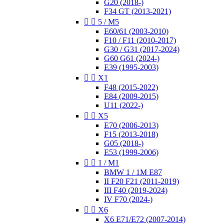
G20 (2018-)
F34 GT (2013-2021)


5 / M5
E60/61 (2003-2010)
F10 / F11 (2010-2017)
G30 / G31 (2017-2024)
G60 G61 (2024-)
E39 (1995-2003)


X1
F48 (2015-2022)
E84 (2009-2015)
U11 (2022-)


X5
E70 (2006-2013)
F15 (2013-2018)
G05 (2018-)
E53 (1999-2006)


1 / M1
BMW 1 / 1M E87
II F20 F21 (2011-2019)
III F40 (2019-2024)
IV F70 (2024-)


X6
X6 E71/E72 (2007-2014)