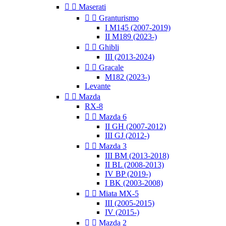


Maserati


Granturismo
I M145 (2007-2019)
II M189 (2023-)


Ghibli
III (2013-2024)


Gracale
M182 (2023-)
Levante


Mazda
RX-8


Mazda 6
II GH (2007-2012)
III GJ (2012-)


Mazda 3
III BM (2013-2018)
II BL (2008-2013)
IV BP (2019-)
I BK (2003-2008)


Miata MX-5
III (2005-2015)
IV (2015-)


Mazda 2