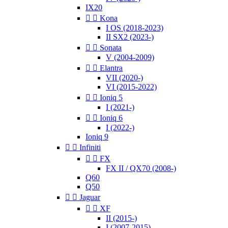
IX20


Kona
I OS (2018-2023)
II SX2 (2023-)


Sonata
V (2004-2009)


Elantra
VII (2020-)
VI (2015-2022)


Ioniq 5
I (2021-)


Ioniq 6
I (2022-)
Ioniq 9


Infiniti


FX
FX II / QX70 (2008-)
Q60
Q50


Jaguar


XF
II (2015-)
I (2007-2015)