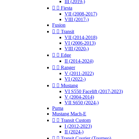
III (2019-)


Fiesta
VII (2008-2017)
VIII (2017-)
Fusion


Transit
VII (2014-2018)
VI (2006-2013)
VIII (2020-)


Edge
II (2014-2024)


Ranger
V (2011-2022)
VI (2022-)


Mustang
VI S550 Facelift (2017-2023)
V (2004-2014)
VII S650 (2024-)
Puma
Mustang Mach-E


Transit Custom
I (2012-2023)
II (2024-)


Transit Courier (Tourneo)