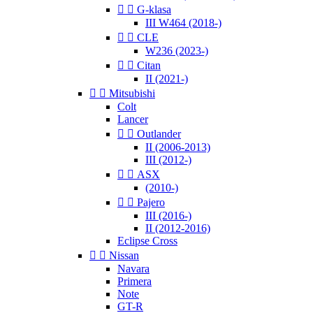


G-klasa
III W464 (2018-)


CLE
W236 (2023-)


Citan
II (2021-)


Mitsubishi
Colt
Lancer


Outlander
II (2006-2013)
III (2012-)


ASX
(2010-)


Pajero
III (2016-)
II (2012-2016)
Eclipse Cross


Nissan
Navara
Primera
Note
GT-R