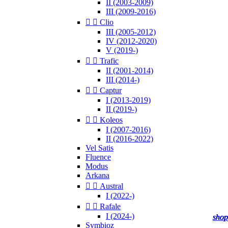
II (2003-2009)
III (2009-2016)


Clio
III (2005-2012)
IV (2012-2020)
V (2019-)


Trafic
II (2001-2014)
III (2014-)


Captur
I (2013-2019)
II (2019-)


Koleos
I (2007-2016)
II (2016-2022)
Vel Satis
Fluence
Modus
Arkana


Austral
I (2022-)


Rafale
I (2024-)
shop
shop
shop
shop
shop
Symbioz