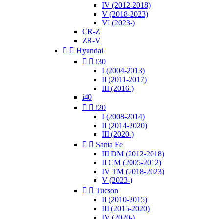
IV (2012-2018)
V (2018-2023)
VI (2023-)
CR-Z
ZR-V


Hyundai


i30
I (2004-2013)
II (2011-2017)
III (2016-)
i40


i20
I (2008-2014)
II (2014-2020)
III (2020-)


Santa Fe
III DM (2012-2018)
II CM (2005-2012)
IV TM (2018-2023)
V (2023-)


Tucson
II (2010-2015)
III (2015-2020)
IV (2020-)