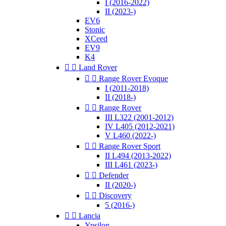
I (2016-2022)
II (2023-)
EV6
Stonic
XCeed
EV9
K4


Land Rover


Range Rover Evoque
I (2011-2018)
II (2018-)


Range Rover
III L322 (2001-2012)
IV L405 (2012-2021)
V L460 (2022-)


Range Rover Sport
II L494 (2013-2022)
III L461 (2023-)


Defender
II (2020-)


Discovery
5 (2016-)


Lancia
Ypsilon