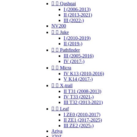


Qashqai
I (2006-2013)
II (2013-2021)
III (2022-)
NV200


Juke
I (2010-2019)
II (2019-)


Pathfinder
III (2005-2016)
IV (2017-)


Micra
IV K13 (2010-2016)
V K14 (2017-)


X-trail
II T31 (2008-2013)
IV T33 (2021-)
III T32 (2013-2021)


Leaf
I ZE0 (2010-2017)
II ZE1 (2017-2025)
III ZE2 (2025-)
Ariya
370Z