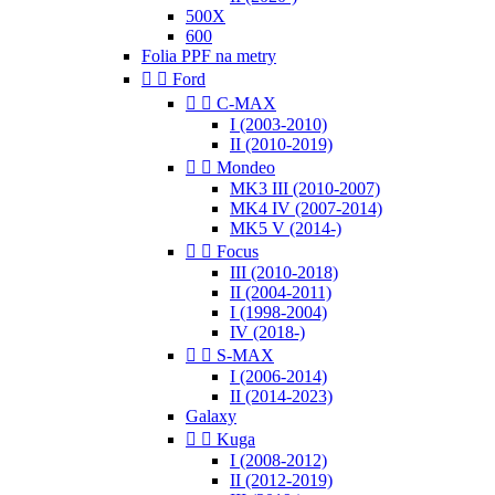
500X
600
Folia PPF na metry


Ford


C-MAX
I (2003-2010)
II (2010-2019)


Mondeo
MK3 III (2010-2007)
MK4 IV (2007-2014)
MK5 V (2014-)


Focus
III (2010-2018)
II (2004-2011)
I (1998-2004)
IV (2018-)


S-MAX
I (2006-2014)
II (2014-2023)
Galaxy


Kuga
I (2008-2012)
II (2012-2019)