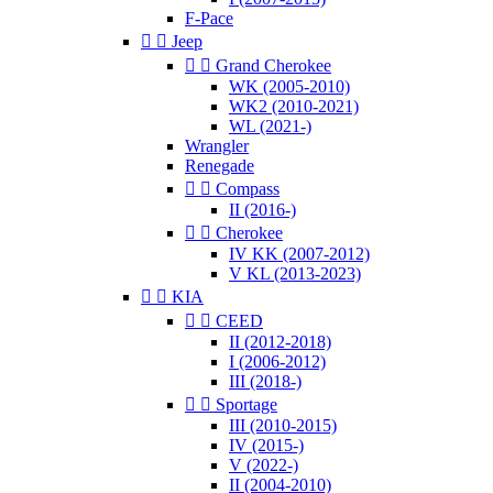
F-Pace


Jeep


Grand Cherokee
WK (2005-2010)
WK2 (2010-2021)
WL (2021-)
Wrangler
Renegade


Compass
II (2016-)


Cherokee
IV KK (2007-2012)
V KL (2013-2023)


KIA


CEED
II (2012-2018)
I (2006-2012)
III (2018-)


Sportage
III (2010-2015)
IV (2015-)
V (2022-)
II (2004-2010)