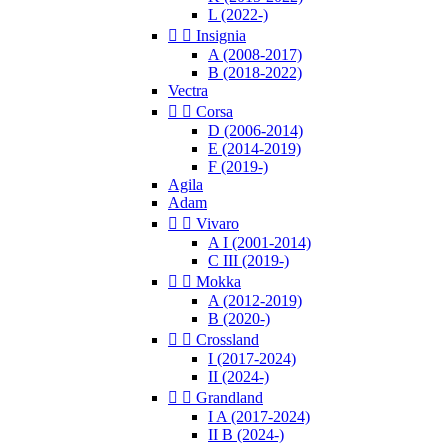
L (2022-)


Insignia
A (2008-2017)
B (2018-2022)
Vectra


Corsa
D (2006-2014)
E (2014-2019)
F (2019-)
Agila
Adam


Vivaro
A I (2001-2014)
C III (2019-)


Mokka
A (2012-2019)
B (2020-)


Crossland
I (2017-2024)
II (2024-)


Grandland
I A (2017-2024)
II B (2024-)