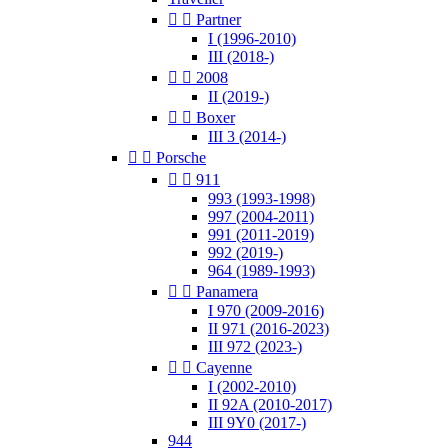


Partner
I (1996-2010)
III (2018-)


2008
II (2019-)


Boxer
III 3 (2014-)


Porsche


911
993 (1993-1998)
997 (2004-2011)
991 (2011-2019)
992 (2019-)
964 (1989-1993)


Panamera
I 970 (2009-2016)
II 971 (2016-2023)
III 972 (2023-)


Cayenne
I (2002-2010)
II 92A (2010-2017)
III 9Y0 (2017-)
944