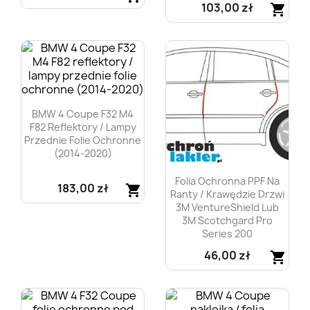
103,00 zł
shopping_cart
Szybki podgląd

Szybki podgląd

BMW 4 Coupe F32 M4
F82 Reflektory / Lampy
Przednie Folie Ochronne
(2014-2020)
Folia Ochronna PPF Na
183,00 zł
shopping_cart
Ranty / Krawędzie Drzwi
3M VentureShield Lub
Szybki podgląd

3M Scotchgard Pro
Series 200
46,00 zł
shopping_cart
Szybki podgląd
