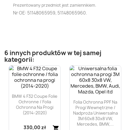
Prezentowany przedmiot jest zamiennikiem.
Nr OE:
51148065959, 51148065960.
6 innych produktów w tej samej
kategorii:
BMW 4 F32 Coupe Folie
Ochronne / Folia
Folia Ochronna PPF Na
Ochronna Na Progi
Progi Wewnętrzne /
(2014-2020)
Nadproża Uniwersalna
3M 60x8 30x8 VW,
Mercedes, BMW,...
330,00 zł
shopping_cart