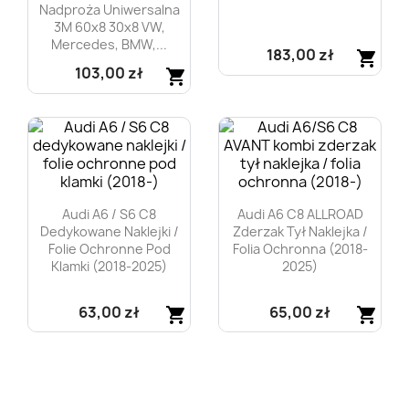
Nadproża Uniwersalna
3M 60x8 30x8 VW,
Mercedes, BMW,...
183,00 zł
shopping_cart
103,00 zł
shopping_cart
Szybki podgląd

Szybki podgląd

Audi A6 / S6 C8
Audi A6 C8 ALLROAD
Dedykowane Naklejki /
Zderzak Tył Naklejka /
Folie Ochronne Pod
Folia Ochronna (2018-
Klamki (2018-2025)
2025)
63,00 zł
65,00 zł
shopping_cart
shopping_cart
Szybki podgląd
Szybki podgląd

