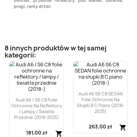
błotniki, przednie reflektory, pod klamki, lusterka,
progi, ranty drzwi.
8 innych produktów w tej samej
kategorii:
Audi A6 S6 C8 SEDAN
Folie Ochronne Na
Audi A6 / S6 C8 Folie
Słupki B C Piano (2018-
Ochronne Na Reflektory
2025)
/ Lampy / Światła
Przednie (2018-2025)
263,00 zł
shopping_cart
181,00 zł
shopping_cart