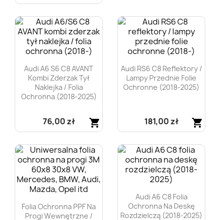
Szybki podgląd

Szybki podgląd

Audi A6 S6 C8 AVANT
Audi RS6 C8 Reflektory /
Kombi Zderzak Tył
Lampy Przednie Folie
Naklejka / Folia
Ochronne (2018-2025)
Ochronna (2018-2025)
76,00 zł
181,00 zł
shopping_cart
shopping_cart
Szybki podgląd
Szybki podgląd


Audi A6 C8 Folia
Ochronna Na Deskę
Folia Ochronna PPF Na
Rozdzielczą (2018-2025)
Progi Wewnętrzne /