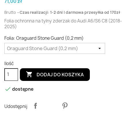
71,00 zł
Brutto
Czas realizacji: 1-2 dni | darmowa przesyłka od 170zł
Folia ochronna na tylny zderzak do Audi A6/S6 C8 (2018-
2025)
Folia: Oraguard Stone Guard (0,2 mm)
Ilość

DODAJ DO KOSZYKA

dostępne
Udostępnij